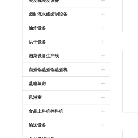
脱硫机
去皮机去皮设备
毛刷清洗机毛辊清洗机设备
清洗蒸煮线
酱腌菜脱盐机
毛辊去皮清洗机
卤制流水线卤制设备
水果清洗机设备
卤煮蒸煮
鱼油炸卤制线设备
油炸设备
蔬菜清洗机设备
漂烫机漂烫流水线
豆干卤制流水线
油炸单机油炸单锅
烘干设备
腐竹豆皮油皮油炸流水线
烘房烘箱
泡菜设备生产线
花生米油炸锅油炸流水线
不锈钢烘干房烘干盘
泡菜流水线
卤煮锅蒸煮锅蒸煮机
烘干房烘干机烘干流水线
蒸煮机
蒸箱蒸房
肉制品烘干设备
蒸煮锅
不锈钢蒸箱蒸房蒸柜
风淋室
豆制品烘干设备
卤煮锅
全自动不锈钢风淋室
食品上料机拌料机
翻桶机
输送设备