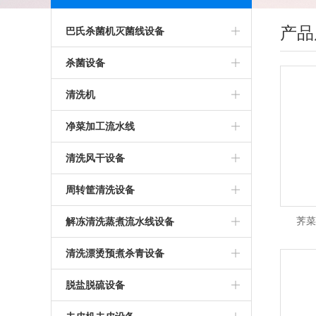
产品
巴氏杀菌机灭菌线设备
其他巴氏杀菌机
杀菌设备
肉制品巴氏杀菌灭菌机设备
粥盘杀菌盘
清洗机
酱巴氏杀菌灭菌机设备
筛网笼框筐
蘑菇专用清洗机
净菜加工流水线
巴氏杀菌机灭菌设备
灭菌盘灭菌筐灭菌笼屉
包装袋清洗机设备
竹笋加工设备
清洗风干设备
饮料罐头巴氏杀菌灭菌机
消毒盘消毒盒消毒筐
酸菜清洗机
洗菜机
清洗烘干流水线
周转筐清洗设备
巴氏杀菌风干烘干流水线
杀菌托盘杀菌笼杀菌篮
玉米清洗机
气泡清洗机
筐子清洗风干烘干
荠菜
解冻清洗蒸煮流水线设备
酱腌菜杀菌机
脱盐脱硫脱硝清洗设备
清洗风干流水线
周转筐清洗机
解冻机解冻线
清洗漂烫预煮杀青设备
竹笋巴氏杀菌设备
海带清洗机
洗袋机
洗筐机
鱼、肉解冻清洗蒸煮线设备
预煮机
脱盐脱硫设备
涡流清洗机
鸡爪解冻清洗蒸煮加工设备
蔬菜杀青机