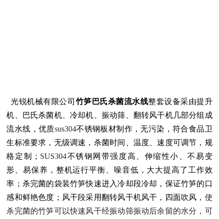
光锐机械有限公司
竹笋巴氏杀菌流水线
整套设备采由提升
机、巴氏杀菌机、冷却机、振动筛、翻转风干机几部分组成
流水线，优质
sus304
不锈钢板材制作，无污染，符合食品卫
生标准要求，无级调速，杀菌时间、温度、速度可调节，规
格定制；
SUS304
不锈钢网带强度高、伸缩性小、不易变
形、易保养，整机运行平衡、噪音低，大大提高了工作效
率；杀完菌的袋装竹笋快速进入冷却段冷却，保证竹笋的口
感和鲜艳色度；风干段采用翻转风干机风干，四面吹风，
使
杀完菌的竹笋可以快速风干经振动筛振动后余留的水分，可