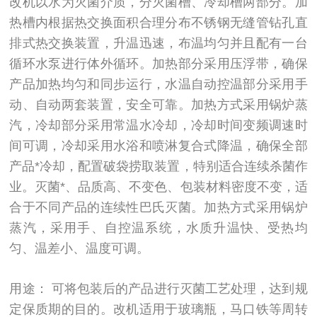
改机以水为灭菌介质，分灭菌槽、冷却槽两部分。加
热槽内根据热交换面积合理分布不锈钢无缝管钻孔直
排式热交换装置，升温迅速，布温均匀并且配有一台
循环水泵进行体外循环。加热部分采用压浮带，确保
产品加热均匀和同步运行，水温自动控温部分采用手
动、自动两套装置，安全可靠。加热方式采用锅炉蒸
汽，冷却部分采用常温水冷却，冷却时间变频调速时
间可调，冷却采用水浴和喷淋复合式降温，确保全部
产品*冷却，配置破袋捞取装置，特别适合连续杀菌作
业。灭菌*、品质高、不变色、包装材料密度不变，适
合于不同产品的连续性巴氏灭菌。加热方式采用锅炉
蒸汽，采用手、自控温系统，水质升温快、受热均
匀、温差小、温度可调。
用途： 可将包装后的产品进行灭菌工艺处理，达到规
定保质期的目的。改机适用于玻璃瓶，马口铁等周转