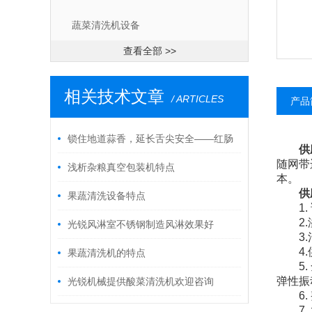
蔬菜清洗机设备
查看全部 >>
相关技术文章
/ ARTICLES
产品
锁住地道蒜香，延长舌尖安全——红肠
供
随网带
巴氏杀菌机赋能低温肉制品标准化生产
浅析杂粮真空包装机特点
本。
供
果蔬清洗设备特点
1. 
2.溢
光锐风淋室不锈钢制造风淋效果好
3.清
4.供
果蔬清洗机的特点
5. 
弹性振
光锐机械提供酸菜清洗机欢迎咨询
6. 
7. 