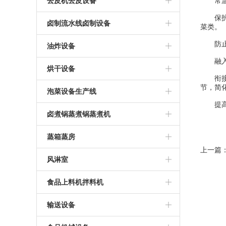
脱硫机
去皮机去皮设备
常温
保护色
毛刷清洗机毛辊清洗机设备
清洗蒸煮线
酱腌菜脱盐机
毛辊去皮清洗机
卤制流水线卤制设备
菜类。
水果清洗机设备
卤煮蒸煮
防止二
鱼油炸卤制线设备
油炸设备
融入
蔬菜清洗机设备
漂烫机漂烫流水线
豆干卤制流水线
油炸单机油炸单锅
烘干设备
衔接上
节，简
腐竹豆皮油皮油炸流水线
烘房烘箱
泡菜设备生产线
提高自
花生米油炸锅油炸流水线
不锈钢烘干房烘干盘
泡菜流水线
卤煮锅蒸煮锅蒸煮机
烘干房烘干机烘干流水线
蒸煮机
蒸箱蒸房
上一篇
肉制品烘干设备
蒸煮锅
不锈钢蒸箱蒸房蒸柜
风淋室
豆制品烘干设备
卤煮锅
全自动不锈钢风淋室
食品上料机拌料机
翻桶机
输送设备