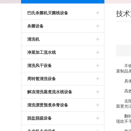
技术
巴氏杀菌机灭菌线设备
其他巴氏杀菌机
杀菌设备
肉制品巴氏杀菌灭菌机设备
粥盘杀菌盘
清洗机
酱巴氏杀菌灭菌机设备
筛网笼框筐
蘑菇专用清洗机
净菜加工流水线
巴氏杀菌机灭菌设备
灭菌盘灭菌筐灭菌笼屉
包装袋清洗机设备
竹笋加工设备
清洗风干设备
不锈钢
菜制品
饮料罐头巴氏杀菌灭菌机
消毒盘消毒盒消毒筐
酸菜清洗机
洗菜机
清洗烘干流水线
周转筐清洗设备
具体作
巴氏杀菌风干烘干流水线
杀菌托盘杀菌笼杀菌篮
玉米清洗机
高效
气泡清洗机
筐子清洗风干烘干
解冻清洗蒸煮流水线设备
去除表
酱腌菜杀菌机
脱盐脱硫脱硝清洗设备
清洗风干流水线
周转筐清洗机
解冻机解冻线
清洗漂烫预煮杀青设备
面更光
竹笋巴氏杀菌设备
翻转无
海带清洗机
洗袋机
洗筐机
鱼、肉解冻清洗蒸煮线设备
预煮机
脱盐脱硫设备
现吹不
涡流清洗机
鸡爪解冻清洗蒸煮加工设备
蔬菜杀青机