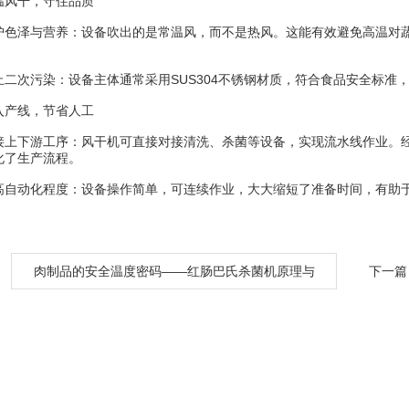
风干，守住品质
泽与营养：设备吹出的是常温风，而不是热风。这能有效避免高温对蔬
次污染：设备主体通常采用SUS304不锈钢材质，符合食品安全标准
产线，节省人工
下游工序：风干机可直接对接清洗、杀菌等设备，实现流水线作业。经
化了生产流程。
动化程度：设备操作简单，可连续作业，大大缩短了准备时间，有助于
：
肉制品的安全温度密码——红肠巴氏杀菌机原理与
下一篇
低温肉制品货架期延长应用