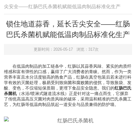
尖安全——红肠巴氏杀菌机赋能低温肉制品标准化生产
锁住地道蒜香，延长舌尖安全——红肠
巴氏杀菌机赋能低温肉制品标准化生产
更新时间：2026-05-17
浏览：317次
在低温肉制品的加工链条中，红肠以其蒜香风味、紧实的肉质纤
维感和富有弹性的口感，赢得了广大消费者的青睐。然而，作为一类
营养丰富且水分活度较高的熟食产品，红肠在真空包装后若未进行科
学有效的灭菌处理，极易受到致病菌和腐败菌的侵扰，导致胀袋、发
酸、变色，不仅缩短保质期，更埋下食品安全隐患。我们的
红肠巴氏
杀菌机
（水浴/喷淋式隧道流水线）正是针对这一痛点而生，它摒弃
了传统高温高压灭菌对肉质风味的破坏，采用温和精准的巴氏杀菌工
艺，为红肠等低温肉制品筑起一道安全与品质兼得的防护墙。