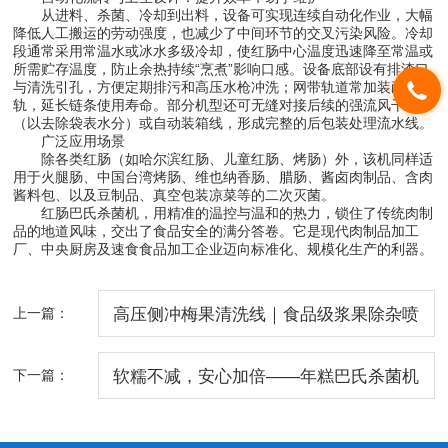
从进料、杀菌、冷却到出料，设备可实现连续自动化作业，大幅
降低人工搬运的劳动强度，也减少了中间环节的交叉污染风险。冷却
段通常采用常温水或冰水多级冷却，使红肠中心温度迅速降至常温或
所需贮存温度，防止余热持续“烹煮”影响口感。设备底部设有排渣口
与清洗引孔，方便定期排污和高压水枪冲洗；网带轨道常加装耐磨垫
轨，延长链条使用寿命。部分机型还可无缝对接后续的强流风干机
（以去除袋表水分）或自动装箱线，形成完整的后包装处理流水线。
广泛应用场景
除各类红肠（如哈尔滨红肠、儿童红肠、烤肠）外，该机同样适
用于火腿肠、中国台湾烤肠、维也纳香肠、腊肠、酱卤肉制品、含肉
酱料包、以及豆制品、真空包装凉菜等的二次灭菌。
红肠巴氏杀菌机，用精准的温控与温和的热力，锁住了传统肉制
品的地道风味，交出了食品安全的满分答卷。它是现代肉制品加工
厂、中央厨房及速食食品加工企业迈向标准化、规模化生产的利器。
上一篇：
高压侧冲梅果清洗线｜食品级浆果除杂喷
淋设备
下一篇：
软糯不减，安心加倍——年糕巴氏杀菌机
守护传统米制品的新鲜本味