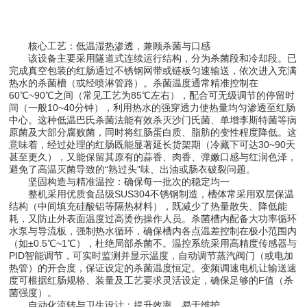
核心工艺：低温湿热渗透，兼顾杀菌与口感
该设备主要采用隧道式连续运行结构，分为杀菌段和冷却段。已
完成真空包装的红肠通过不锈钢网带或链板匀速输送，依次进入充满
热水的杀菌槽（或经喷淋管路）。杀菌温度通常精准控制在
60℃~90℃之间（常见工艺为85℃左右），配合可无级调节的停留时
间（一般10~40分钟），利用热水的强穿透力使热量均匀渗透至红肠
中心。这种低温巴氏杀菌法能有效杀灭沙门氏菌、单增李斯特菌等病
原菌及大部分腐败菌，同时将红肠蛋白质、脂肪的变性程度降低。这
意味着，经过处理的红肠既能显著延长货架期（冷藏下可达30~90天
甚至更久），又能保留其原有的蒜香、肉香、弹嫩口感与红润色泽，
避免了高温灭菌导致的“熟过头”味、出油或肠衣破裂问题。
坚固构造与精准温控：确保每一批次的稳定均一
整机采用优质食品级SUS304不锈钢制造，槽体常采用双层保温
结构（中间填充硅酸铝等隔热材料），既减少了热量散失、降低能
耗，又防止外表面温度过高烫伤操作人员。杀菌槽内配备大功率循环
水泵与导流板，强制热水循环，确保槽内各点温差控制在极小范围内
（如±0.5℃~1℃），杜绝局部杀菌不。温控系统采用高精度传感器与
PID智能调节，可实时监测并显示温度，自动调节蒸汽阀门（或电加
热管）的开合度，保证设定的杀菌温度恒定。变频调速电机让输送速
度可根据红肠规格、装量及工艺要求灵活设定，确保足够的F值（杀
菌强度）。
自动化流转与卫生设计：提升效率，易于维护