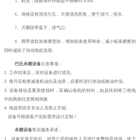
5、材质：除标准件外都是不锈钢SUS304.
6、池体设有清洗引孔，方便清洗死角，便于清污，排水。
7、灭菌段带盖子，排气口。
8、网带道轨加耐磨垫轨，增加链条使用寿命，减小链条磨擦的
同时减轻了传动电机负荷。
巴氏杀菌设备
注意事项：
1. 工作结束后，应对设备进行清洗。
2. 每月应检查减速机油位及油质，必要时进行加油或换油作业
。
3. 设备移动及重新接线时，应确认电机的转向，如反转则将三相电
中的两相任意两相倒换
4. 电器系统非专业人员禁止开箱。
设备可根据客户实际需求设计定制！
杀菌设备
售后服务承诺：
1
、设备安装完毕后，对贵公司的操作人员进行免费指导培训，使之