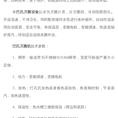
调，结构简单，便于维护。在能源利用上也耗能小，使用成本低。
本
巴氏灭菌设备
以水为灭菌介质，分灭菌段、冷却段两部分
。
升温迅速，干净卫生。同时配有循环水泵进行体外循环。自动控温采
用自动装置，安全可靠。有保温层，变频电机，变频调速。热源是锅
炉蒸汽，特别适合连续杀菌作业。
巴氏灭菌机
技术参数：
1、网带：输送带为不锈钢SUS304网带，宽度可根据产量大小
定做。
2、动力：变频调速，变频电机
3、加热：打孔式加热或者换热器加热，角座阀控制，节省蒸
汽，加热速度快。
4、保温性：热水槽三侧面保温（两边和底部）