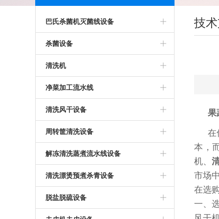
技术
巴氏杀菌机灭菌线设备
其他巴氏杀菌机
杀菌设备
肉制品巴氏杀菌灭菌机设备
粥盘杀菌盘
清洗机
酱巴氏杀菌灭菌机设备
筛网笼框筐
蘑菇专用清洗机
净菜加工流水线
巴氏杀菌机灭菌设备
灭菌盘灭菌筐灭菌笼屉
包装袋清洗机设备
竹笋加工设备
清洗风干设备
果
饮料罐头巴氏杀菌灭菌机
消毒盘消毒盒消毒筐
酸菜清洗机
洗菜机
清洗烘干流水线
周转筐清洗设备
在
本，
巴氏杀菌风干烘干流水线
杀菌托盘杀菌笼杀菌篮
玉米清洗机
气泡清洗机
筐子清洗风干烘干
解冻清洗蒸煮流水线设备
机、
酱腌菜杀菌机
脱盐脱硫脱硝清洗设备
清洗风干流水线
周转筐清洗机
市场
解冻机解冻线
清洗漂烫预煮杀青设备
在选
竹笋巴氏杀菌设备
海带清洗机
洗袋机
洗筐机
鱼、肉解冻清洗蒸煮线设备
预煮机
脱盐脱硫设备
一、
涡流清洗机
风干
鸡爪解冻清洗蒸煮加工设备
蔬菜杀青机