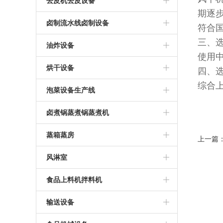
脱硫机
去皮机去皮设备
期逐
毛刷清洗机毛辊清洗机设备
清洗蒸煮线
酱腌菜脱盐机
毛辊去皮清洗机
卤制流水线卤制设备
符合
水果清洗机设备
三、
卤煮蒸煮
鱼油炸卤制线设备
油炸设备
使用
蔬菜清洗机设备
漂烫机漂烫流水线
豆干卤制流水线
油炸单机油炸单锅
烘干设备
四、
综合
腐竹豆皮油皮油炸流水线
烘房烘箱
泡菜设备生产线
花生米油炸锅油炸流水线
不锈钢烘干房烘干盘
泡菜流水线
卤煮锅蒸煮锅蒸煮机
烘干房烘干机烘干流水线
蒸煮机
蒸箱蒸房
上一篇
肉制品烘干设备
蒸煮锅
不锈钢蒸箱蒸房蒸柜
风淋室
豆制品烘干设备
卤煮锅
全自动不锈钢风淋室
食品上料机拌料机
翻桶机
输送设备