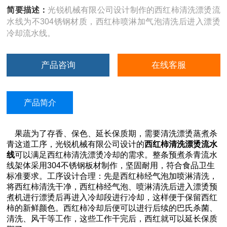
简要描述：
光锐机械有限公司设计制作的西红柿清洗漂烫流
水线为不304锈钢材质，西红柿喷淋加气泡清洗后进入漂烫
冷却流水线。
产品咨询
在线客服
产品简介
果蔬为了存香、保色、延长保质期，需要清洗漂烫蒸煮杀
青这道工序，光锐机械有限公司设计的
西红柿清洗漂烫流水
线
可以满足西红柿清洗漂烫冷却的需求。整条预煮杀青流水
线架体采用304不锈钢板材制作，坚固耐用，符合食品卫生
标准要求。工序设计合理：先是西红柿经气泡加喷淋清洗，
将西红柿清洗干净，西红柿经气泡、喷淋清洗后进入漂烫预
煮机进行漂烫后再进入冷却段进行冷却，这样便于保留西红
柿的新鲜颜色。西红柿冷却后便可以进行后续的巴氏杀菌、
清洗、风干等工作，这些工作干完后，西红就可以延长保质