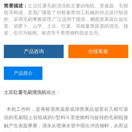
简要描述：
土豆红薯毛刷清洗机主要由电机、变速器、毛棍
组等构成，是我厂吸取了对根薯类加工机械的特点设计制造
的，采用毛刷摩擦原理,广泛适用于圆形，椭圆形果蔬比如生
姜、胡萝卜、山芋、土豆、红薯、等根薯类蔬菜的清洗、脱
皮，也可为核桃、银杏等干果类物料脱皮去壳。
产品咨询
在线客服
产品简介
土豆红薯毛刷清洗机
概述：
本机工作时，是将根茎类蔬菜或球类果品放置在几根可滚
动的毛刷辊上在组成的U型料斗里使物料与旋转的毛刷辊接
触产生表面摩擦，清水从喷淋水管中喷出冲洗物料，从而达