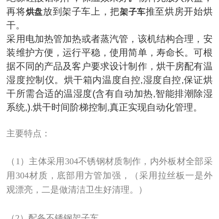
再将
放到架子车上，把
推至烘房开始烘
烘盘
架子车
干。
采用电加热管加热或者蒸汽管，该机结构合理，安
装维护方便，运行平稳，使用简单，寿命长。
可根
据不同的产品及客户要求设计制作，
烘干房配有温
湿度控制仪。
烘干箱内温度自控,湿度自控,保证烘
干所需合适的温湿度(含有自动加热,智能排潮除湿
系统,).烘干时间阶梯控制,真正实现自动化管理。
主要特点：
（1）主体采用304不锈钢材质制作，内外板材全部采
用304材质，底部用方管加强，（采用拉丝板一是外
观漂亮，二是做清洁卫生好清理。）
（2）配备不锈钢架子车。