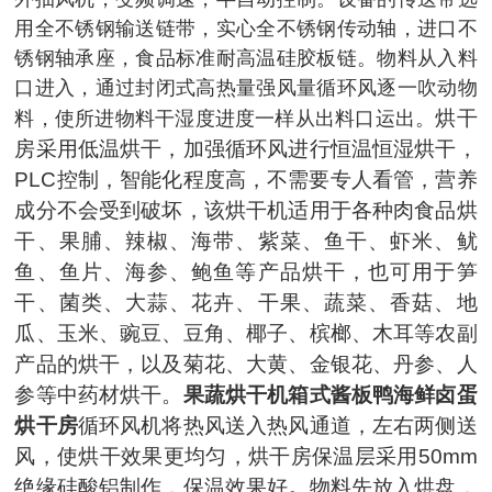
用全不锈钢输送链带，实心全不锈钢传动轴，进口不
锈钢轴承座，食品标准耐高温硅胶板链。物料从入料
口进入，通过封闭式高热量强风量循环风逐一吹动物
烘干
料，使所进物料干湿度进度一样从出料口运出。
房采用低温烘干，加强循环风进行恒温恒湿烘干，
PLC控制，智能化程度高，不需要专人看管，营养
成分不会受到破坏，该烘干机适用于各种肉食品烘
干、果脯、辣椒、海带、紫菜、鱼干、虾米、鱿
鱼、鱼片、海参、鲍鱼等产品烘干，也可用于笋
干、菌类、大蒜、花卉、干果、蔬菜、香菇、地
瓜、玉米、豌豆、豆角、椰子、槟榔、木耳等农副
产品的烘干，以及菊花、大黄、金银花、丹参、人
参等中药材烘干。
果蔬烘干机
箱式酱板鸭海鲜卤蛋
烘干房
循环风机将热风送入热风通道，左右两侧送
风，使烘干效果更均匀，烘干房保温层采用50mm
绝缘硅酸铝制作，保温效果好
。
物料先放入烘盘，