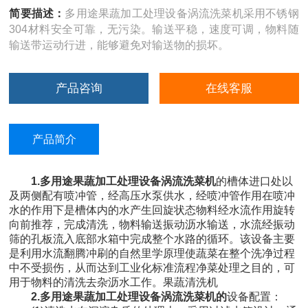
简要描述：
多用途果蔬加工处理设备涡流洗菜机采用不锈钢
304材料安全可靠，无污染。输送平稳，速度可调，物料随
输送带运动行进，能够避免对输送物的损坏。
产品咨询
在线客服
产品简介
1.
多用途果蔬加工处理设备涡流洗菜机
的槽体进口处以
及两侧配有喷冲管，经高压水泵供水，经喷冲管作用在喷冲
水的作用下是槽体内的水产生回旋状态物料经水流作用旋转
向前推荐，完成清洗，物料输送振动沥水输送，水流经振动
筛的孔板流入底部水箱中完成整个水路的循环。该设备主要
是利用水流翻腾冲刷的自然里学原理使蔬菜在整个洗净过程
中不受损伤，从而达到工业化标准流程净菜处理之目的，可
用于物料的清洗去杂沥水工作。果蔬清洗机
2.
多用途果蔬加工处理设备涡流洗菜机
的
设备配置：