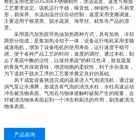
整机采用优质SUS304不锈钢制作，漂汤温度、速度可根据
工艺要求设定。该机运行平稳，噪音低，伸缩性小，不易变
形，易保养。水温由温控仪自动控制，速度采用变频调速。
主要适用于根茎类、脱水蔬菜、海带丝、鱿鱼等产品的漂
烫。
采用蒸汽加热跟导热油加热两种方式，具有加热，冷却
两部分组成，是集加热冷却于一体，设备运行电机采用变频
减速电机，增加了设备电机的使用寿命，运行速度平稳可
调。便于各种产品工艺的时间，速度的调控。通过本机，制
止了果蔬中酶的活性，以保持果蔬*的鲜活色泽，散发蔬菜
的青臭气并保留香味，增进细胞的柔软性，利于水份蒸发，
为下道烘干脱水工序的工艺要求奠定良好的基础。
风干成套设备挑选完成的蔬菜进入气泡清洗机，通过旋
涡气泵让水沸腾，形成含有气泡的清洗水柱，水柱高速运动
冲击被洗物表面。气泡在与物体接触时破裂产生的能量，会
对被清洗物体表面起到一个冲击和刷洗的作用，刷洗被清洗
物体表面。
产品咨询