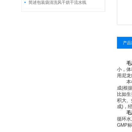
调不锈钢材质
简述包装袋清洗风干烘干流水线
产品
毛
小，体
用尼龙
本机主
成(根
比如生
积大、
成)，
毛
循环水
GMP