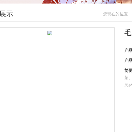
展示
您现在的位置：
毛
产
产
简
葱
泥