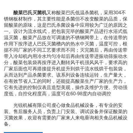
酸菜巴氏灭菌机
又称酸菜巴氏低温杀菌机，采用304不
锈钢板材制作，其主要性能是杀菌但不改变酸菜的品质，保
留酸菜的原味，这是巴氏杀菌设备中应用较为广泛的原因之
一。设计为流水线式，把包装完毕的酸菜产品进行水浴式低
温灭菌，酸菜产品放在可调速的不锈钢网带上，在传送带的
作用下按序进人巴氏灭菌槽内的热水中灭菌，温度可控，根
据不同厂家的不同工艺要求而不同；灭完菌后，再由传送带
带入冷却机内用冷水均匀冷却后再由传送带进振动筛振动水
分，酸菜包装袋再按序进入翻转风干机强风风干，要求高的
厂家后面也可再搭接提升机提升到烘干流水线烘干包装袋，
从而达到产品杀菌要求。该系列设备连续运转，生产量大，
在有效节省人工的同时，还能提高酸菜生产厂家的生产力，
它有先进的控制仪表且造型美观，操作及维护方便。劳动强
度低，自控化程度高，温度可在60-98度内自动调控
光锐机械有限公司虔心做食品机械设备，有专业的安
装、售后服务人员，负责上门安装、调试设备并保证酸菜的
灭菌效果，欢迎有需要的厂家来人来电垂询相关食品机械设
备。