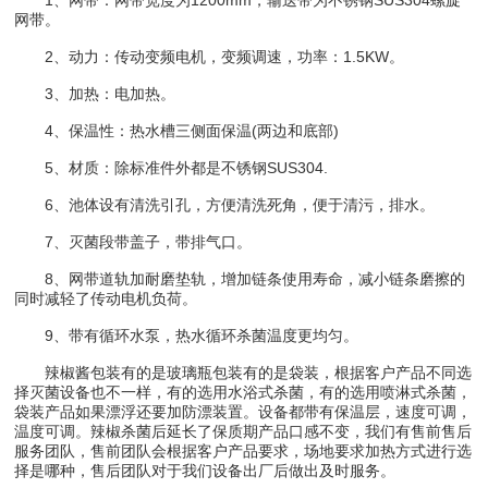
1、网带：网带宽度为1200mm，输送带为不锈钢SUS304螺旋
网带。
2、动力：传动变频电机，变频调速，功率：1.5KW。
3、加热：电加热。
4、保温性：热水槽三侧面保温(两边和底部)
5、材质：除标准件外都是不锈钢SUS304.
6、池体设有清洗引孔，方便清洗死角，便于清污，排水。
7、灭菌段带盖子，带排气口。
8、网带道轨加耐磨垫轨，增加链条使用寿命，减小链条磨擦的
同时减轻了传动电机负荷。
9、带有循环水泵，热水循环杀菌温度更均匀。
辣椒酱包装有的是玻璃瓶包装有的是袋装，根据客户产品不同选
择灭菌设备也不一样，有的选用水浴式杀菌，有的选用喷淋式杀菌，
袋装产品如果漂浮还要加防漂装置。设备都带有保温层，速度可调，
温度可调。辣椒杀菌后延长了保质期产品口感不变，我们有售前售后
服务团队，售前团队会根据客户产品要求，场地要求加热方式进行选
择是哪种，售后团队对于我们设备出厂后做出及时服务。