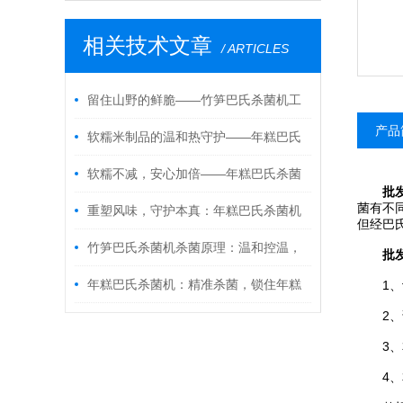
相关技术文章
/ ARTICLES
留住山野的鲜脆——竹笋巴氏杀菌机工
产品
作原理与软包装农产品加工应用
软糯米制品的温和热守护——年糕巴氏
杀菌机工作原理与米面制品保鲜应用
软糯不减，安心加倍——年糕巴氏杀菌
批
菌有不
机守护传统米制品的新鲜本味
重塑风味，守护本真：年糕巴氏杀菌机
但经巴
的品质革命
竹笋巴氏杀菌机杀菌原理：温和控温，
批
兼顾安全与品质​
年糕巴氏杀菌机：精准杀菌，锁住年糕
1、设
2、该
美味与营养
3、本
4、本