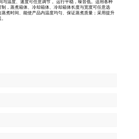
间与温度、速度可任意调节 。运行平稳，噪音低。适用各种
订制，蒸煮箱体、冷却箱体、冷却箱体长度与宽度可任意选
短蒸煮时间、能使产品内温度均匀、保证蒸煮质量；采用提升
送。