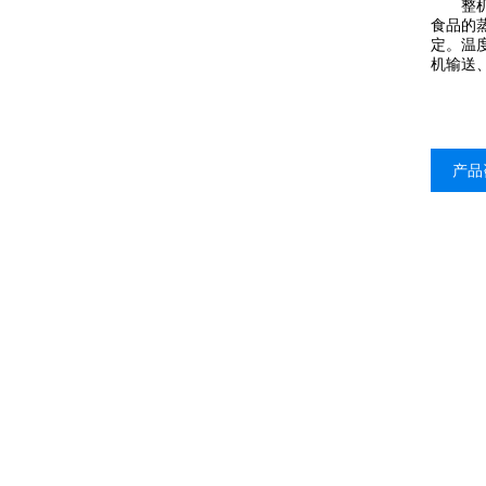
整机采
食品的
定。温
机输送
产品