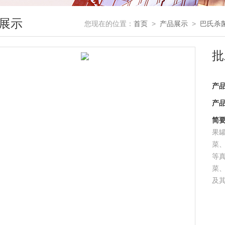
展示
您现在的位置：
首页
>
产品展示
>
巴氏杀
批
产
产
简
果
菜
等
菜
及