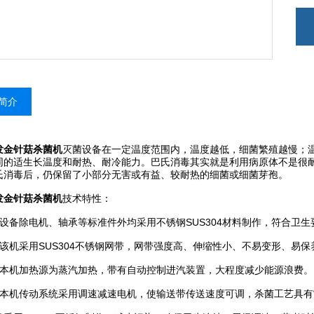
简介
发金针菇杀菌机
灭菌设备在一定温度范围内，温度越低，细菌繁殖越慢；
同的适生长温度和耐热、耐冷能力。巴氏消毒其实就是利用病原体不是很
氏消毒后，仍保留了小部分无害或有益、较耐热的细菌或细菌芽孢。
发金针菇杀菌机
技术特性：
备除电机、轴承等标准件外均采用不锈钢SUS304材料制作，符合卫生
机采用SUS304不锈钢网带，网带强度高、伸缩性小、不易变形、易保
机加热源为蒸汽加热，带有自动控制进汽装置，大程度减少能源浪费。
机传动系统采用调速减速电机，使输送带传送速度可调，杀菌工艺具有“