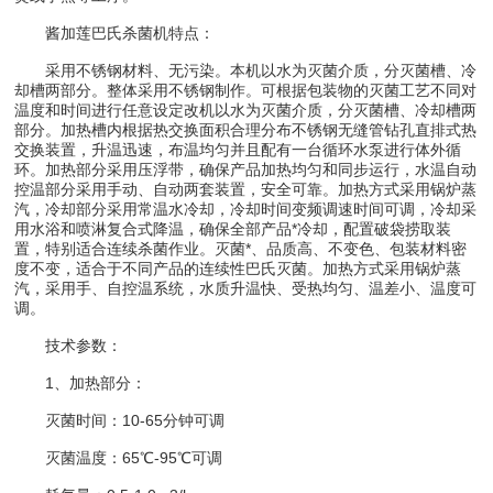
酱加莲巴氏杀菌机特点：
采用不锈钢材料、无污染。本机以水为灭菌介质，分灭菌槽、冷
却槽两部分。整体采用不锈钢制作。可根据包装物的灭菌工艺不同对
温度和时间进行任意设定改机以水为灭菌介质，分灭菌槽、冷却槽两
部分。加热槽内根据热交换面积合理分布不锈钢无缝管钻孔直排式热
交换装置，升温迅速，布温均匀并且配有一台循环水泵进行体外循
环。加热部分采用压浮带，确保产品加热均匀和同步运行，水温自动
控温部分采用手动、自动两套装置，安全可靠。加热方式采用锅炉蒸
汽，冷却部分采用常温水冷却，冷却时间变频调速时间可调，冷却采
用水浴和喷淋复合式降温，确保全部产品*冷却，配置破袋捞取装
置，特别适合连续杀菌作业。灭菌*、品质高、不变色、包装材料密
度不变，适合于不同产品的连续性巴氏灭菌。加热方式采用锅炉蒸
汽，采用手、自控温系统，水质升温快、受热均匀、温差小、温度可
调。
技术参数：
1、加热部分：
灭菌时间：10-65分钟可调
灭菌温度：65℃-95℃可调