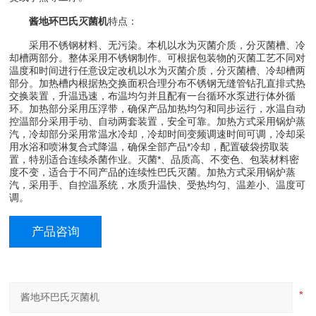
酱地环巴氏灭菌机
特点：
采用不锈钢材料、无污染。本机以水为灭菌介质，分灭菌槽、冷
却槽两部分。整体采用不锈钢制作。可根据包装物的灭菌工艺不同对
温度和时间进行任意设定改机以水为灭菌介质，分灭菌槽、冷却槽两
部分。加热槽内根据热交换面积合理分布不锈钢无缝管钻孔直排式热
交换装置，升温迅速，布温均匀并且配有一台循环水泵进行体外循
环。加热部分采用压浮带，确保产品加热均匀和同步运行，水温自动
控温部分采用手动、自动两套装置，安全可靠。加热方式采用锅炉蒸
汽，冷却部分采用常温水冷却，冷却时间变频调速时间可调，冷却采
用水浴和喷淋复合式降温，确保全部产品*冷却，配置破袋捞取装
置，特别适合连续杀菌作业。灭菌*、品质高、不变色、包装材料密
度不变，适合于不同产品的连续性巴氏灭菌。加热方式采用锅炉蒸
汽，采用手、自控温系统，水质升温快、受热均匀、温差小、温度可
调。
产品咨询