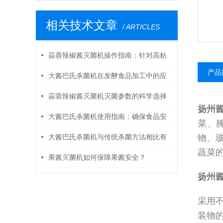
相关技术文章
/ ARTICLES
蒜蓉辣椒酱灭菌机操作指南：针对高粘
产品
度酱料的温度控制与均匀加热技巧
大酱巴氏杀菌机在发酵食品加工中的应
用
蒜蓉辣椒酱灭菌机灭菌参数的科学选择
扬州
方法​
大酱巴氏杀菌机使用指南：确保食品安
菜、
全的精准之道
大酱巴氏杀菌机与传统杀菌方法相比有
物、
蔬菜
什么优势？
果酱灭菌机如何保障果酱安全？
扬州
采用
装物