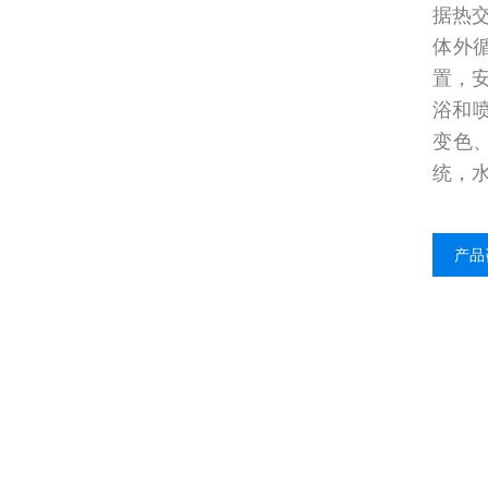
据热
体外
置，
浴和
变色
统，
产品