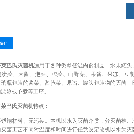
简介
酱菜巴氏灭菌机
适用于各种类型低温肉食制品、水果罐头
腌渍菜、大酱、泡菜、榨菜、山野菜、果酱、果冻、豆
玻璃瓶包装的酱菜、酱腌菜、果酱、罐头包装物的灭菌。
的漂烫或予煮等工序。
酱菜
巴氏灭菌机
特点：
不锈钢材料、无污染。本机以水为灭菌介质，分灭菌槽、
的灭菌工艺不同对温度和时间进行任意设定改机以水为灭