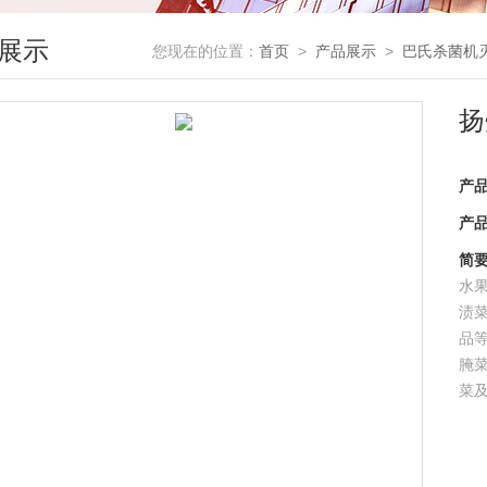
展示
您现在的位置：
首页
>
产品展示
>
巴氏杀菌机
扬
产
产
简
水
渍
品
腌
菜