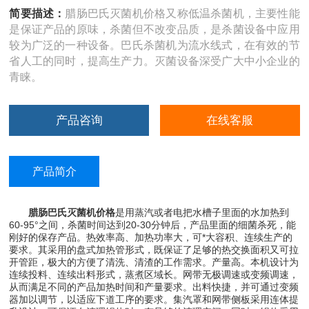
简要描述：
腊肠巴氏灭菌机价格又称低温杀菌机，主要性能
是保证产品的原味，杀菌但不改变品质，是杀菌设备中应用
较为广泛的一种设备。巴氏杀菌机为流水线式，在有效的节
省人工的同时，提高生产力。灭菌设备深受广大中小企业的
青睐。
产品咨询
在线客服
产品简介
腊肠巴氏灭菌机价格
是用蒸汽或者电把水槽子里面的水加热到
60-95°之间，杀菌时间达到20-30分钟后，产品里面的细菌杀死，能
刚好的保存产品。热效率高、加热功率大，可*大容积、连续生产的
要求。其采用的盘式加热管形式，既保证了足够的热交换面积又可拉
开管距，极大的方便了清洗、清渣的工作需求。产量高。本机设计为
连续投料、连续出料形式，蒸煮区域长。网带无极调速或变频调速，
从而满足不同的产品加热时间和产量要求。出料快捷，并可通过变频
器加以调节，以适应下道工序的要求。集汽罩和网带侧板采用连体提