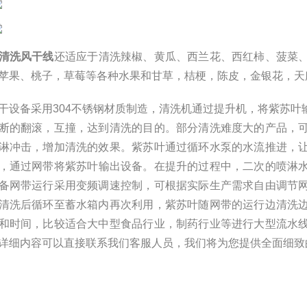
清洗风干线
还适应于清洗辣椒、黄瓜、西兰花、西红柿、菠菜
苹果、桃子，草莓等各种水果和甘草，桔梗，陈皮，金银花，天
干设备采用304不锈钢材质制造，清洗机通过提升机，将紫苏
断的翻滚，互撞，达到清洗的目的。部分清洗难度大的产品，
淋冲击，增加清洗的效果。
紫苏叶
通过循环水泵的水流推进，
，通过网带将
紫苏叶
输出设备。在提升的过程中，二次的喷淋
备网带运行采用变频调速控制，可根据实际生产需求自由调节
清洗后循环至蓄水箱内再次利用，
紫苏叶
随网带的运行边清洗
和时间，比较适合大中型食品行业，制药行业等进行大型流水
详细内容可以直接联系我们客服人员，我们将为您提供全面细致