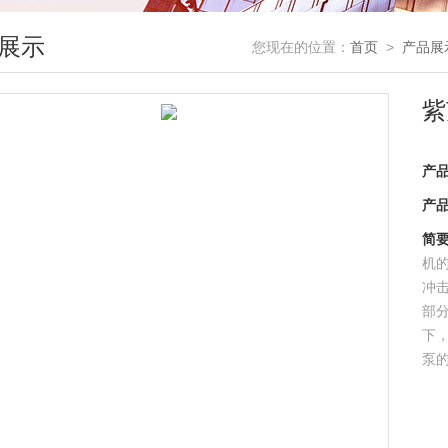
展示
您现在的位置：
首页
>
产品展
紫
产
产
简
机
冲
部
下
泵
带