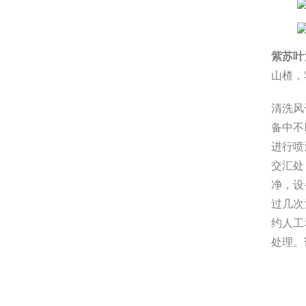
紫苏叶
山楂，
清洗风
备中不
进行喷
交汇处
净，设
过几次
约人工
处理。