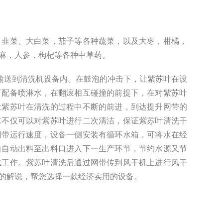
、韭菜、大白菜，茄子等各种蔬菜，以及大枣，柑橘，
麻，人参，枸杞等各种中草药。
叶输送到清洗机设备内。在鼓泡的冲击下，让紫苏叶在设
可配备喷淋水，在翻滚相互碰撞的前提下，在对
紫苏叶
让
紫苏叶
在清洗的过程中不断的前进，到达提升网带的
水不仅可以对
紫苏叶
进行二次清洁，保证
紫苏叶
清洗干
网带运行速度，设备一侧安装有循环水箱，可将水在经
边自动出料至出料口进入下一生产环节，节约水源又节
线工作。
紫苏叶
清洗后通过网带传到风干机上进行风干
的解说，帮您选择一款经济实用的设备。