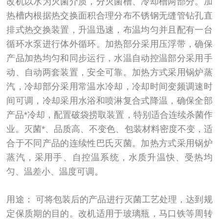
改机以水为灭菌介质，分灭菌槽、冷却槽两部分。加
热槽内根据热交换面积合理分布不锈钢无缝管钻孔直
排式热交换装置，升温迅速，布温均匀并且配有一台
循环水泵进行体外循环。加热部分采用压浮带，确保
产品加热均匀和同步运行，水温自动控温部分采用手
动、自动两套装置，安全可靠。加热方式采用锅炉蒸
汽，冷却部分采用常温水冷却，冷却时间变频调速时
间可调，冷却采用水浴和喷淋复合式降温，确保全部
产品*冷却，配置破袋捞取装置，特别适合连续杀菌作
业。灭菌*、品质高、不变色、包装材料密度不变，适
合于不同产品的连续性巴氏灭菌。加热方式采用锅炉
蒸汽，采用手、自控温系统，水质升温快、受热均
匀、温差小、温度可调。
用途： 可将包装后的产品进行灭菌工艺处理，达到规
定保质期的目的。改机适用于玻璃瓶，马口铁等周转