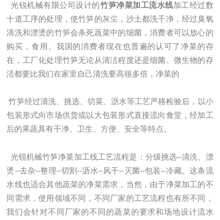
光锐机械有限公司设计的
竹笋净菜加工流水线
加工经过数
十道工序的处理，使竹笋的灰尘，沙土都洗干净，经过臭氧
清洗和漂烫的竹笋会杀死蔬菜中的细菌，消费者可以放心的
购买，食用。
我国的消费者现在也普遍的认可了净菜的存
在，工厂化处理竹笋无论从清洁程度还是细菌、微生物的存
活都要比我们在家里自己清洗要高很多倍，净菜的
竹笋经过清洗、挑选、切菜、沥水等工艺严格检验后，以小
包装形式向市场供货或以大包装形式直接流向食堂，经加工
后的果蔬具有干净、卫生、方便、安全等特点。
光锐机械竹笋净菜加工线
工艺流程是：分级挑选--清洗、漂
烫--去杂--整理--切割--沥水--风干--灭菌--包装--冷藏。这条流
水线也适合其他蔬菜的净菜需求，当然，由于净菜加工的不
同需求，使用领域不同，不同厂家的工艺流程也有所不同，
我们会针对不同厂家的不同的蔬菜的要求和场地设计流水