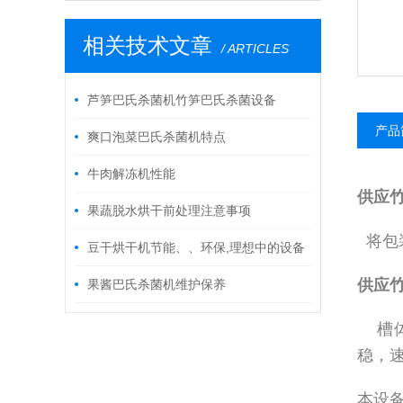
相关技术文章
/ ARTICLES
芦笋巴氏杀菌机竹笋巴氏杀菌设备
产品
爽口泡菜巴氏杀菌机特点
牛肉解冻机性能
供应
果蔬脱水烘干前处理注意事项
将包
豆干烘干机节能、、环保,理想中的设备
供应
果酱巴氏杀菌机维护保养
槽体
稳，
本设