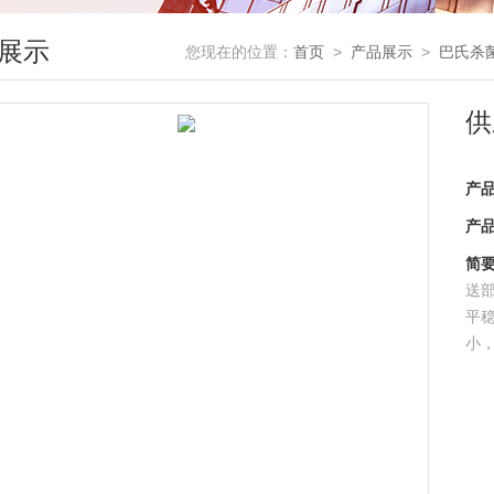
展示
您现在的位置：
首页
>
产品展示
>
巴氏杀
供
产
产
简
送
平
小