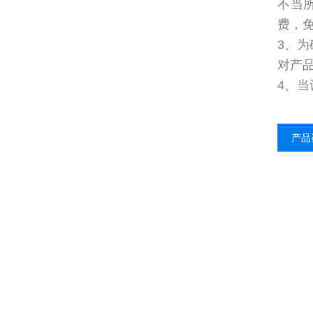
不当
费，
3、
对产
4、
产品