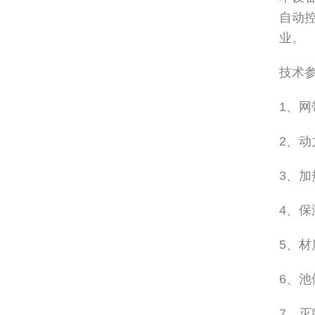
自动
业。
技术
1、网
2、
3、
4、
5、材
6、
7、