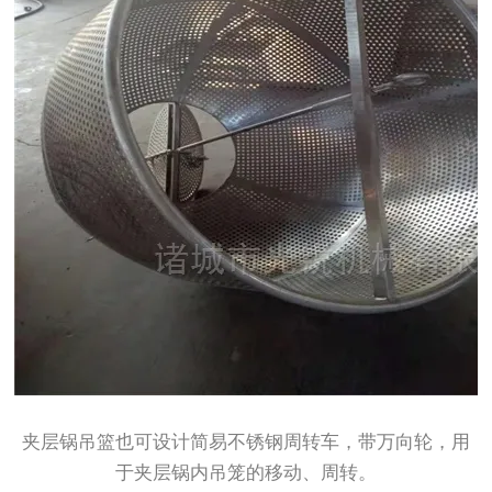
夹层锅吊篮也可设计简易不锈钢周转车，带万向轮，用
于夹层锅内吊笼的移动、周转。