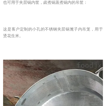
也可用于夹层锅内筐，卤煮锅蒸煮锅内的吊筐：
这是客户定制的小孔的
不锈钢夹层锅篦子内吊笼，用于
烫花生米。