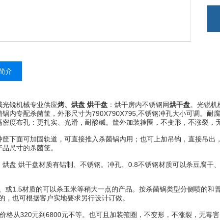
简介
锐机械专业供应
烤、烘盘 烘干盘
：烘干房内不锈钢网
烘干盘
。光锐机
菌锅内专配杀菌筐，外形尺寸为790X790X795,不锈钢冲孔大小可调。
高密度布孔：更扎实、光滑，耐酸碱。筐外加装箍圈，不变形，不涨裂，无毒
下面可加固轨道，可直接推入杀菌锅内用；也可上加吊钩，直接吊出，
产品尺寸的杀菌筐。
盘 烘干盘材质有铝制、不锈钢。冲孔、0.8不锈钢材质可以杀豆腐干
、或1.5材质的可以杀玉米等稍大一点的产品。按杀菌锅类型分侧喷的和普
毫米的，也可根据客户实地要求另行设计订做。
格从320元到6800元不等。也可且加装箍圈，不变形，不涨裂，无毒害