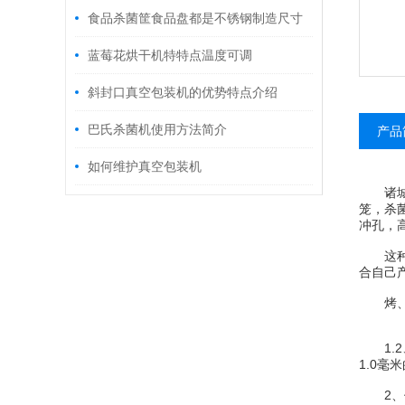
煮机
食品杀菌筐食品盘都是不锈钢制造尺寸
可根据用户要求加工定做。
蓝莓花烘干机特特点温度可调
斜封口真空包装机的优势特点介绍
巴氏杀菌机使用方法简介
产品
如何维护真空包装机
诸城光
笼，杀
冲孔，
这种筐
合自己
烤、烘
1.2
1.0
2、价