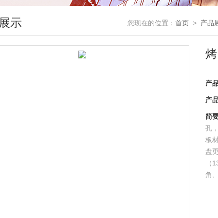
展示
您现在的位置：
首页
>
产品
烤
产
产
简
孔，
板
盘
（
角