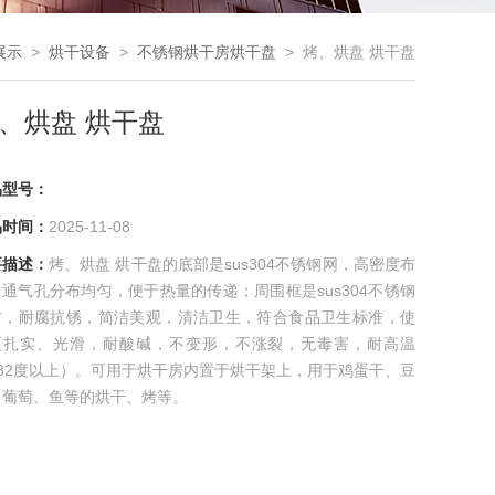
展示
>
烘干设备
>
不锈钢烘干房烘干盘
> 烤、烘盘 烘干盘
、烘盘 烘干盘
品型号：
品时间：
2025-11-08
要描述：
烤、烘盘 烘干盘的底部是sus304不锈钢网，高密度布
通气孔分布均匀，便于热量的传递；周围框是sus304不锈钢
材，耐腐抗锈，简洁美观，清洁卫生，符合食品卫生标准，使
更扎实、光滑，耐酸碱，不变形，不涨裂，无毒害，耐高温
132度以上）。可用于烘干房内置于烘干架上，用于鸡蛋干、豆
、葡萄、鱼等的烘干、烤等。