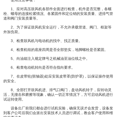
使用注意事项：
1、应对高压鼓风机各部件全面进行检查，机件是否完整，各螺
栓、螺母的连接松紧情况、各紧固件和定位销的安装质量、进排气管
道和阀门安装质量等。
2、为了保证鼓风机安全运行，不允许承载管道、阀门、框架等
外加负荷。
3、检查鼓风机与电动机的找中、找正质量。
4、检查机组的底座四周是否全部垫实，地脚螺栓是否紧固。
5、向油箱注入规定牌号之机械油至油位线之中。
6、检查电动机转向是否符合指向要求。
7、在皮带轮(联轴器)处应安装皮带罩(防护罩)，以保证操作使用
的安全。
8、全部打开鼓风机进、排气口阀门，盘动风机转子，应转动灵
活，无撞击和磨擦等现象，确认一切正常情况下，方可启动风机进行
试运转使用。
设备出厂前我们都会进行试机实验，确保无误才会发货，设备发
到客户公司后我们会派出安装技术人员进行调试，教会客户使用和维