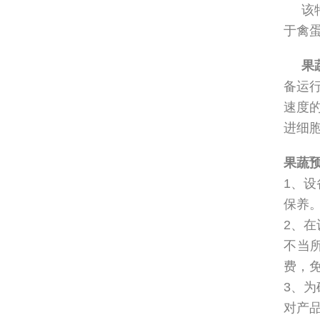
该
于禽
果
备运
速度
进细
果蔬
1、
保养
2、
不当
费，
3、
对产