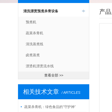
产品
清洗漂烫预煮杀青设备
预煮机
蔬菜杀青机
清洗蒸煮线
卤煮蒸煮
漂烫机漂烫流水线
查看全部 >>
相关技术文章
/ ARTICLES
蔬菜杀青机：绿色食品的“守护神”