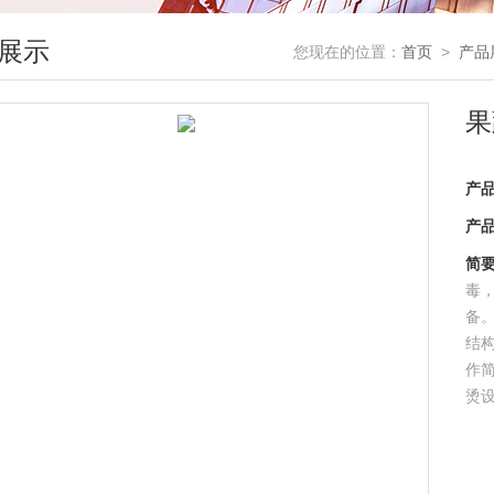
展示
您现在的位置：
首页
>
产品
果
产
产
简
毒
备
结
作
烫