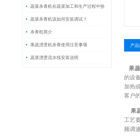
蔬菜杀青机在蔬菜加工和生产过程中扮
演着重要的角色
蔬菜杀青机该如何安装调试？
杀青机简介
果蔬漂烫机杀青使用注意事项
产品
蔬菜漂烫流水线安装说明
果
的设
加热
客户
果
工艺
频调