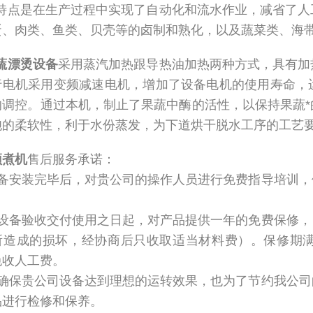
特点是在生产过程中实现了自动化和流水作业，减省了人
蛋、肉类、鱼类、贝壳等的卤制和熟化，以及蔬菜类、海
蔬漂烫设备
采用蒸汽加热跟导热油加热两种方式，具有加
行电机采用变频减速电机，增加了设备电机的使用寿命，
的调控。通过本机，制止了果蔬中酶的活性，以保持果蔬
胞的柔软性，利于水份蒸发，为下道烘干脱水工序的工艺
预煮机
售后服务承诺：
设备安装完毕后，对贵公司的操作人员进行免费指导培训
。
在设备验收交付使用之日起，对产品提供一年的免费保修
所造成的损坏，经协商后只收取适当材料费）。保修期
免收人工费。
为确保贵公司设备达到理想的运转效果，也为了节约我公
品进行检修和保养。