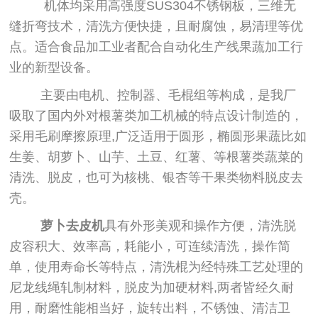
机体均采用高强度SUS304不锈钢板，三维无
缝折弯技术，清洗方便快捷，且耐腐蚀，易清理等优
点。适合食品加工业者配合自动化生产线果蔬加工行
业的新型设备。
主要由电机、控制器、毛棍组等构成，是我厂
吸取了国内外对根薯类加工机械的特点设计制造的，
采用毛刷摩擦原理,广泛适用于圆形，椭圆形果蔬比如
生姜、胡萝卜、山芋、土豆、红薯、等根薯类蔬菜的
清洗、脱皮，也可为核桃、银杏等干果类物料脱皮去
壳。
萝卜去皮机
具有外形美观和操作方便，清洗脱
皮容积大、效率高，耗能小，可连续清洗，操作简
单，使用寿命长等特点，清洗棍为经特殊工艺处理的
尼龙线绳轧制材料，脱皮为加硬材料,两者皆经久耐
用，耐磨性能相当好，旋转出料，不锈蚀、清洁卫